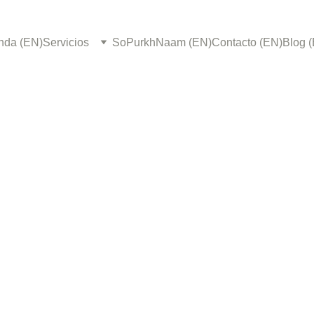
nda (EN)
Servicios
SoPurkhNaam (EN)
Contacto (EN)
Blog 
So Purkh Naam
9/9/2024